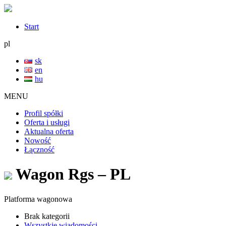
Start
pl
sk
en
hu
MENU
Profil spółki
Oferta i usługi
Aktualna oferta
Nowość
Łączność
Wagon Rgs – PL
Platforma wagonowa
Brak kategorii
Wszystkie wiadomości