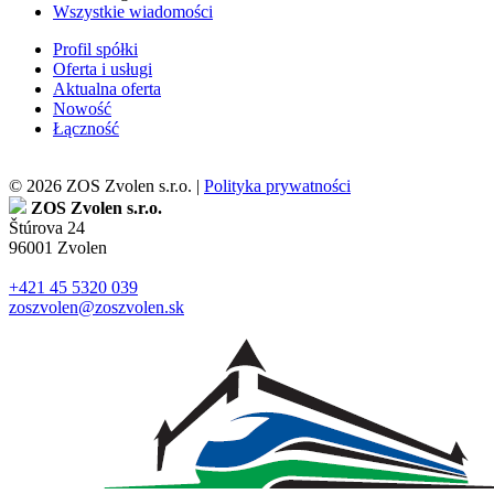
Wszystkie wiadomości
Profil spółki
Oferta i usługi
Aktualna oferta
Nowość
Łączność
© 2026 ZOS Zvolen s.r.o. |
Polityka prywatności
ZOS Zvolen s.r.o.
Štúrova 24
96001 Zvolen
+421 45 5320 039
zoszvolen@zoszvolen.sk