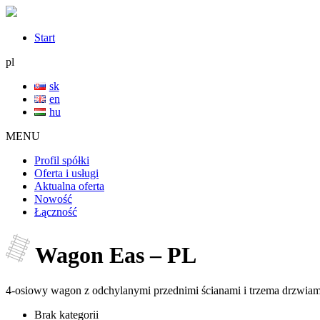
Start
pl
sk
en
hu
MENU
Profil spółki
Oferta i usługi
Aktualna oferta
Nowość
Łączność
Wagon Eas – PL
4-osiowy wagon z odchylanymi przednimi ścianami i trzema drzwiami
Brak kategorii