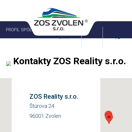
PROFIL SPÓŁKI
OFERTA I USŁUGI
START
PL
AKTUALNA OFERTA
NOWOŚĆ
ŁĄCZNOŚĆ
Kontakty
ZOS Reality s.r.o.
ZOS Reality s.r.o.
Štúrova 24
96001 Zvolen