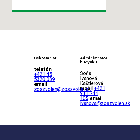
Sekretariat
Administrator
budynku
telefón
Soňa
+421 45
Ivanová
5320 039
Kaštierová
email
mobil
+421
zoszvolen@zoszvolen.sk
911 744
105
email
ivanova@zoszvolen.sk